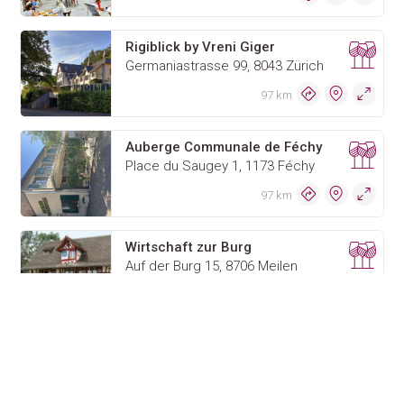
Rigiblick by Vreni Giger
Germaniastrasse 99, 8043 Zürich
97 km
Auberge Communale de Féchy
Place du Saugey 1, 1173 Féchy
97 km
Wirtschaft zur Burg
Auf der Burg 15, 8706 Meilen
98 km
Le Flotteur Trotteur
La Place 14 & 15, 1922 Salvan
98 km