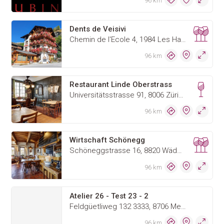
96 km
Dents de Veisivi
Chemin de l'Ecole 4, 1984 Les Haudères
96 km
Restaurant Linde Oberstrass
Universitätsstrasse 91, 8006 Zürich
96 km
Wirtschaft Schönegg
Schöneggstrasse 16, 8820 Wädenswil
96 km
Atelier 26 - Test 23 - 2
Feldgüetliweg 132 3333, 8706 Meilen
96 km