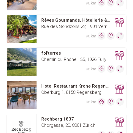
96 km
Rêves Gourmands, Hôtellerie & Gastronomie
Rue des Sondzons 22, 1904 Vernayaz
96 km
fol'terres
Chemin du Rhône 135, 1926 Fully
96 km
Hotel Restaurant Krone Regensberg
Oberburg 1, 8158 Regensberg
96 km
Rechberg 1837
Chorgasse, 20, 8001 Zürich