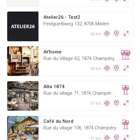
Atelier26 - Test2
Feldgüetliweg 132, 8706 Meilen
96 km
At'home
Rue du Village 62, 1874 Champéry
96 km
Alta 1874
Rue du village 71, 1874 Champéry Suisse
97 km
Café du Nord
Rue du village 106, 1874 Champéry
97 km