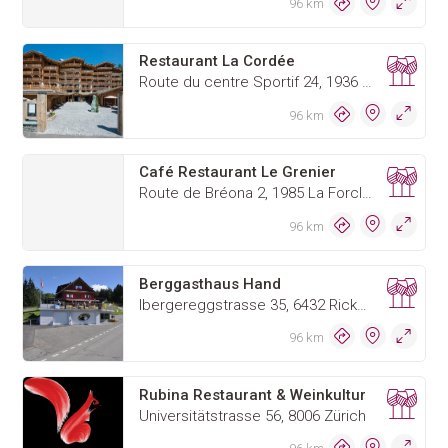
96 km
Restaurant La Cordée
Route du centre Sportif 24, 1936 Verbier
96 km
Café Restaurant Le Grenier
Route de Bréona 2, 1985 La Forclaz
96 km
Berggasthaus Hand
Ibergereggstrasse 35, 6432 Rickenbach b. Schwyz
96 km
Rubina Restaurant & Weinkultur
Universitätstrasse 56, 8006 Zürich