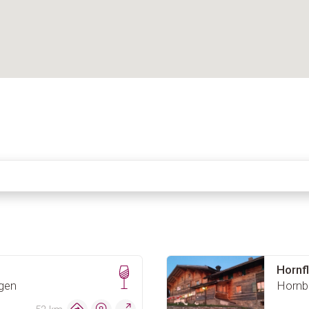
Hornf
ngen
Hornb