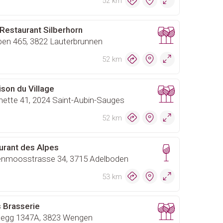
52 km
Restaurant Silberhorn
ben 465, 3822 Lauterbrunnen
52 km
son du Village
ette 41, 2024 Saint-Aubin-Sauges
52 km
urant des Alpes
nmoosstrasse 34, 3715 Adelboden
53 km
s Brasserie
egg 1347A, 3823 Wengen