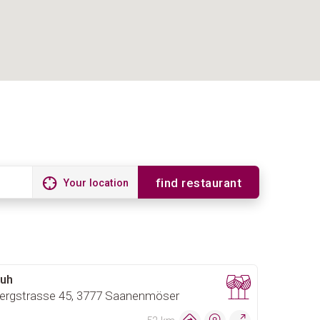
find restaurant
Your location
luh
ergstrasse 45, 3777 Saanenmöser