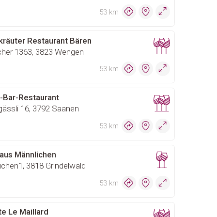
53 km
kräuter Restaurant Bären
her 1363, 3823 Wengen
53 km
t-Bar-Restaurant
gässli 16, 3792 Saanen
53 km
aus Männlichen
chen1, 3818 Grindelwald
53 km
e Le Maillard