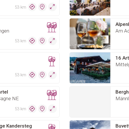
53 km
Alpen
ngen
Am Ac
53 km
16 Ar
Mittel
53 km
rtel
Bergh
Sagne NE
Männli
53 km
age Kandersteg
Buvett