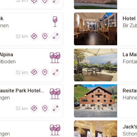
52 km
ck
Hotel 
nnen
Bir Zu
52 km
Alpina
La Mai
elboden
Fontan
52 km
Restaurant Altitude bei Beausite Park Hotel Wengen
Resta
ngen
Hahne
52 km
Jack'
ngen
Schon