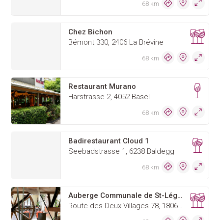
68 km
Chez Bichon
Bémont 330, 2406 La Brévine
68 km
Restaurant Murano
Harstrasse 2, 4052 Basel
68 km
Badirestaurant Cloud 1
Seebadstrasse 1, 6238 Baldegg
68 km
Auberge Communale de St-Légier
Route des Deux-Villages 78, 1806 St-Légier-La Chiésaz