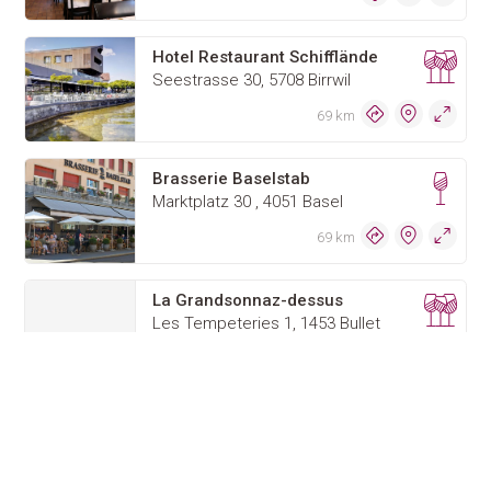
Hotel Restaurant Schifflände
Seestrasse 30, 5708 Birrwil
69 km
Brasserie Baselstab
Marktplatz 30 , 4051 Basel
69 km
La Grandsonnaz-dessus
Les Tempeteries 1, 1453 Bullet
69 km
Le Coucou Hôtel-Restaurant Sàrl
Route des Monts 31, 1824 Caux
69 km