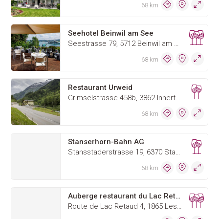
68 km
Seehotel Beinwil am See
Seestrasse 79, 5712 Beinwil am See
68 km
Restaurant Urweid
Grimselstrasse 458b, 3862 Innertkirchen
68 km
Stanserhorn-Bahn AG
Stansstaderstrasse 19, 6370 Stans
68 km
Auberge restaurant du Lac Retaud
Route de Lac Retaud 4, 1865 Les Diablerets