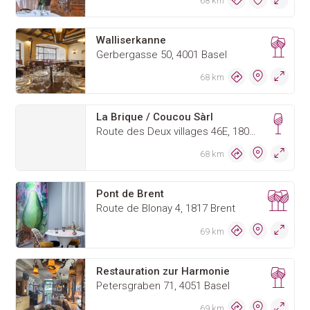
68 km
Walliserkanne
Gerbergasse 50, 4001 Basel
68 km
La Brique / Coucou Sàrl
Route des Deux villages 46E, 1806 St-Légier-La Chiésaz
68 km
Pont de Brent
Route de Blonay 4, 1817 Brent
69 km
Restauration zur Harmonie
Petersgraben 71, 4051 Basel
69 km