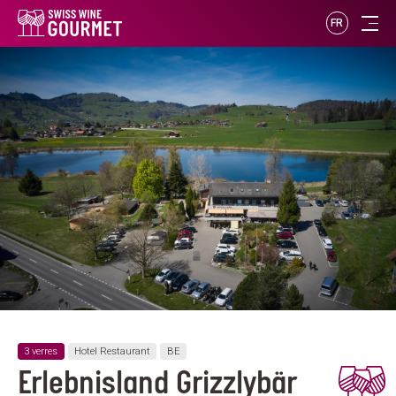
FR
3 verres
Hotel Restaurant
BE
Erlebnisland Grizzlybär