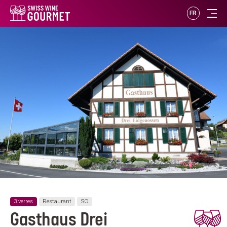
FR
3 verres
Restaurant
SO
Gasthaus Drei