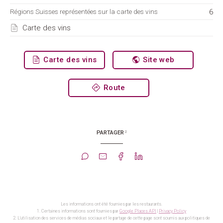
6
Régions Suisses représentées sur la carte des vins
Carte des vins
Carte des vins
Site web
Route
2
PARTAGER
Les informations ont été fournies par les restaurants.
1. Certaines informations sont fournies par
Google Places API
|
Privacy Policy
2. L'utilisation des services de médias sociaux et le partage de cette page sont soumis aux politiques de