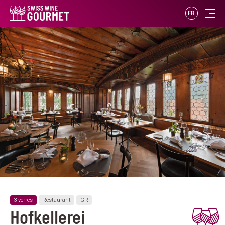
FR
3 verres
Restaurant
GR
Hofkellerei