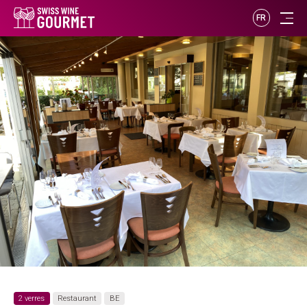
FR
2 verres
Restaurant
BE