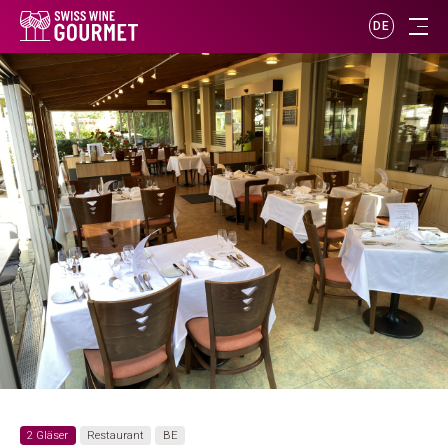
DE
2 Gläser
Restaurant
BE