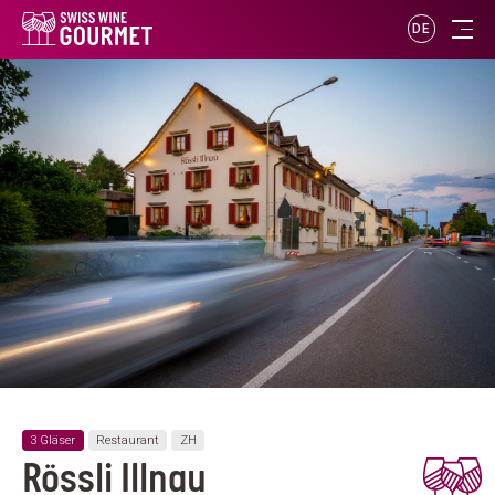
DE
3 Gläser
Restaurant
ZH
Rössli Illnau