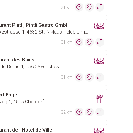
31 km
rant Pintli, Pintli Gastro GmbH
Riedholzstrasse 1, 4532 St. Niklaus-Feldbrunnen
31 km
urant des Bains
 de Berne 1, 1580 Avenches
31 km
of Engel
eg 4, 4515 Oberdorf
32 km
rant de l'Hotel de Ville