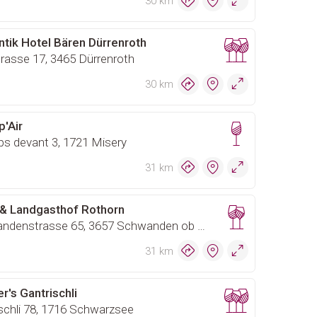
30 km
tik Hotel Bären Dürrenroth
rasse 17, 3465 Dürrenroth
30 km
'Air
s devant 3, 1721 Misery
31 km
 & Landgasthof Rothorn
Schwandenstrasse 65, 3657 Schwanden ob Sigriswil
31 km
r's Gantrischli
schli 78, 1716 Schwarzsee