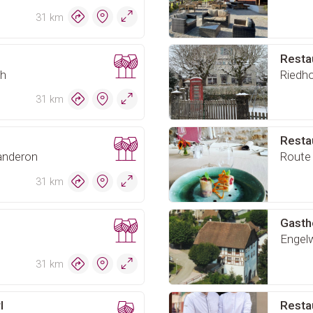
31 km
Restau
ch
31 km
Resta
Landeron
Route
31 km
Gasth
Engelw
31 km
l
Restau