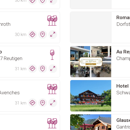
30 km
Roman
nroth
Dorfst
30 km
o
Au Rep
7 Reutigen
Champ
31 km
Hotel
 Avenches
31 km
Glause
Gantri