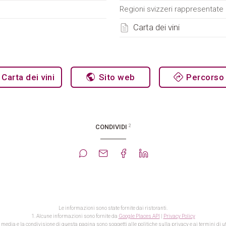
Regioni svizzeri rappresentate n
Carta dei vini
Carta dei vini
Sito web
Percorso
2
CONDIVIDI
Le informazioni sono state fornite dai ristoranti.
1. Alcune informazioni sono fornite da
Google Places API
|
Privacy Policy
l media e la condivisione di questa pagina sono soggetti alle politiche sulla privacy e ai termini di util