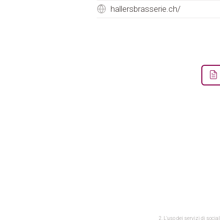
hallersbrasserie.ch/
2. L'uso dei servizi di socia