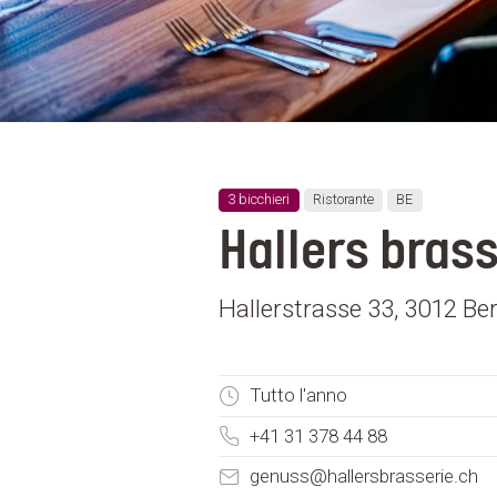
3 bicchieri
Ristorante
BE
Hallers brass
Hallerstrasse 33, 3012 Ber
Tutto l'anno
+41 31 378 44 88
genuss@hallersbrasserie.ch