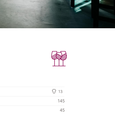
13
145
45