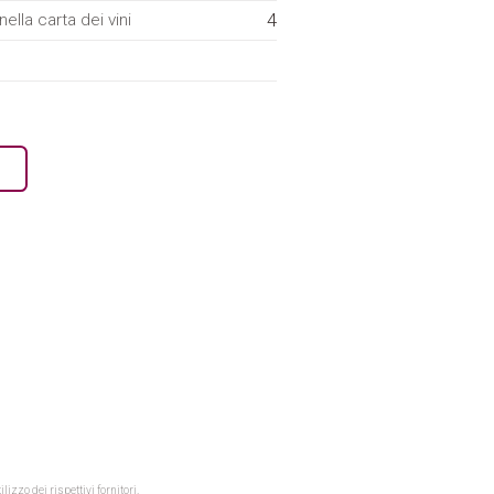
4
ella carta dei vini
izzo dei rispettivi fornitori.