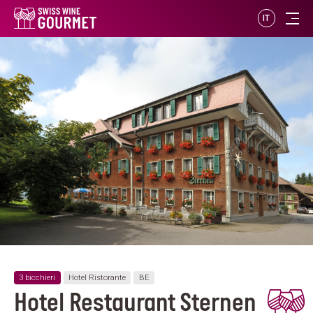
IT
3 bicchieri
Hotel Ristorante
BE
Hotel Restaurant Sternen