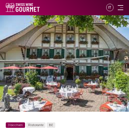
IT
3 bicchieri
Ristorante
BE