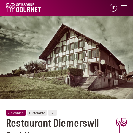
IT
2 bicchieri
Ristorante
BE
Restaurant Diemerswil