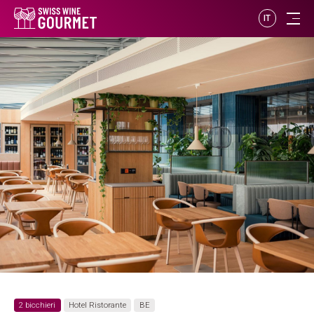
IT
2 bicchieri
Hotel Ristorante
BE