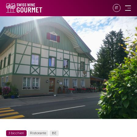
IT
3 bicchieri
Ristorante
BE