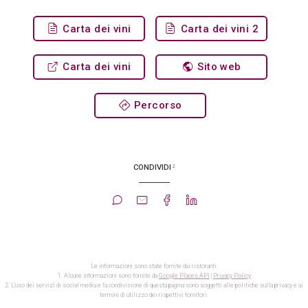
Carta dei vini
Carta dei vini 2
Carta dei vini
Sito web
Percorso
2
CONDIVIDI
Le informazioni sono state fornite dai ristoranti.
1. Alcune informazioni sono fornite da
Google Places API
|
Privacy Policy
2. L'uso dei servizi di social media e la condivisione di questa pagina sono soggetti alle politiche sulla privacy e ai
termini di utilizzo dei rispettivi fornitori.