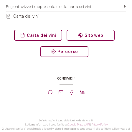
5
Regioni svizzeri rappresentate nella carta dei vini
Carta dei vini
Carta dei vini
Sito web
Percorso
2
CONDIVIDI
Le informazioni sono state fornite dai ristoranti.
1. Alcune informazioni sono fornite da
Google Places API
|
Privacy Policy
2. L'uso dei servizi di social media e la condivisione di questa pagina sono soggetti alle politiche sulla privacy e ai