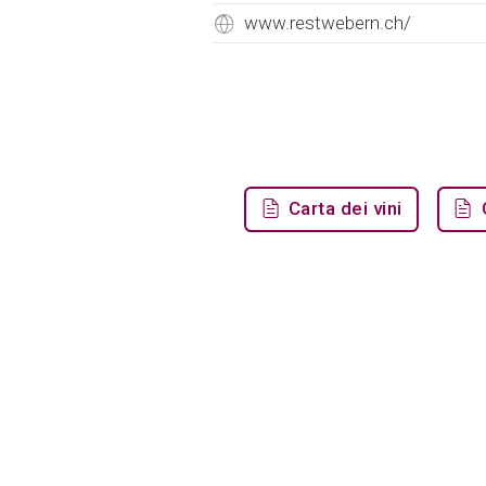
www.restwebern.ch/
Carta dei vini
C