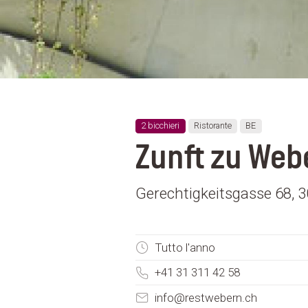
2 bicchieri
Ristorante
BE
Zunft zu Web
Gerechtigkeitsgasse 68, 3
Tutto l'anno
+41 31 311 42 58
info@restwebern.ch