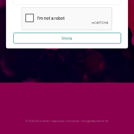
© 2026 Swiss Wine /
Impressum
/
Disclaimer
/
Designed by Atelier 26