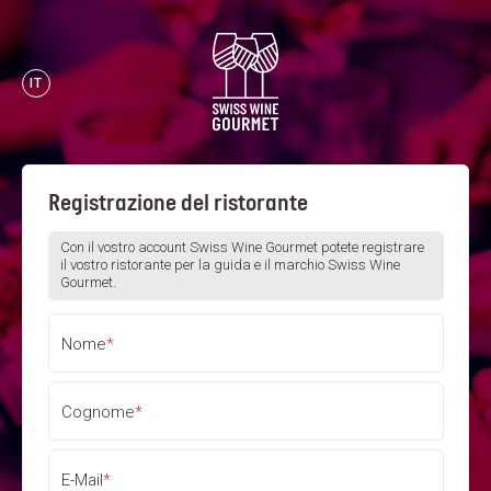
IT
Registrazione del ristorante
Con il vostro account Swiss Wine Gourmet potete registrare
il vostro ristorante per la guida e il marchio Swiss Wine
Gourmet.
Nome
*
Cognome
*
E-Mail
*