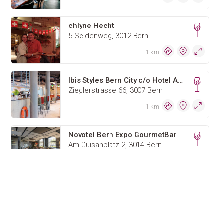
chlyne Hecht
5 Seidenweg, 3012 Bern
1 km
Ibis Styles Bern City c/o Hotel Astoria Bern AG
Zieglerstrasse 66, 3007 Bern
1 km
Novotel Bern Expo GourmetBar
Am Guisanplatz 2, 3014 Bern
2 km
Restaurant Süder
Weissensteinstrasse 61, 3007 Bern
2 km