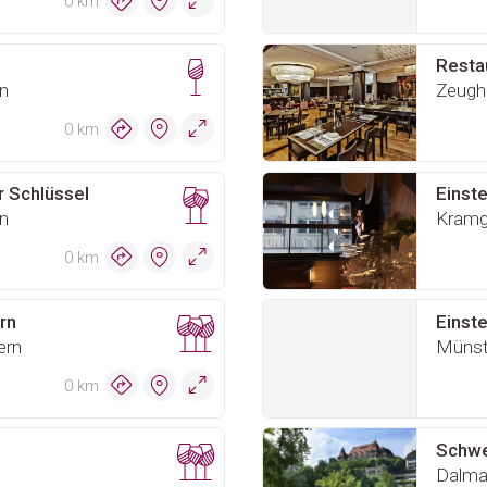
0 km
Resta
n
Zeugh
0 km
r Schlüssel
Einste
n
Kramg
0 km
rn
Einste
ern
Münst
0 km
Schwe
Dalmaz