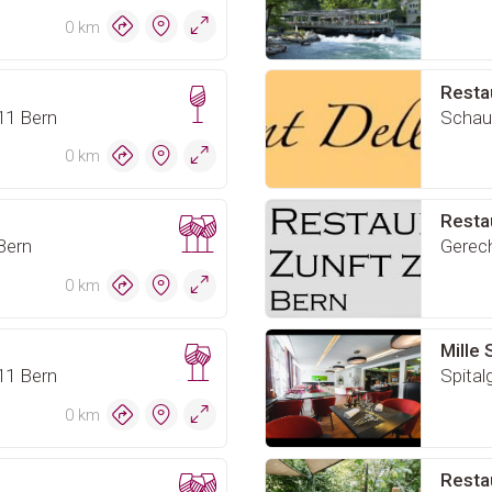
0 km
Resta
11 Bern
Schau
0 km
Resta
Bern
Gerech
0 km
Mille 
11 Bern
Spital
0 km
Resta