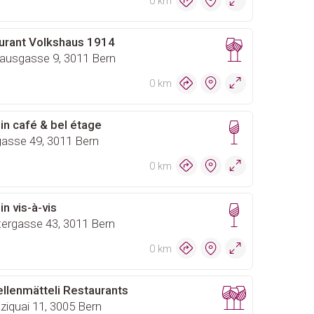
0 km
urant Volkshaus 1914
ausgasse 9, 3011 Bern
0 km
in café & bel étage
asse 49, 3011 Bern
0 km
in vis-à-vis
ergasse 43, 3011 Bern
0 km
llenmätteli Restaurants
iquai 11, 3005 Bern