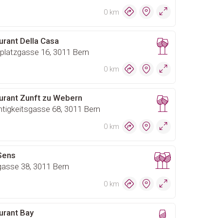
0 km
urant Della Casa
platzgasse 16, 3011 Bern
0 km
urant Zunft zu Webern
tigkeitsgasse 68, 3011 Bern
0 km
Sens
gasse 38, 3011 Bern
0 km
urant Bay