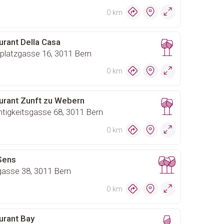
0 km
urant Della Casa
platzgasse 16, 3011 Bern
0 km
urant Zunft zu Webern
tigkeitsgasse 68, 3011 Bern
0 km
Sens
gasse 38, 3011 Bern
0 km
urant Bay