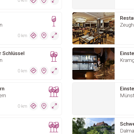
0 km
Resta
n
Zeugh
0 km
r Schlüssel
Einste
n
Kramg
0 km
rn
Einste
ern
Münst
0 km
Schwe
Dalmaz