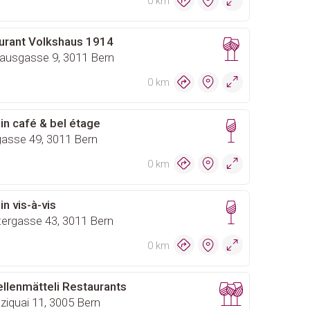
0 km
urant Volkshaus 1914
ausgasse 9, 3011 Bern
0 km
in café & bel étage
asse 49, 3011 Bern
0 km
in vis-à-vis
ergasse 43, 3011 Bern
0 km
llenmätteli Restaurants
iquai 11, 3005 Bern