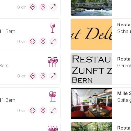
0 km
Resta
11 Bern
Schau
0 km
Resta
Bern
Gerech
0 km
Mille 
11 Bern
Spital
0 km
Resta